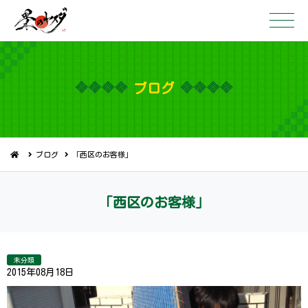
ブ ロ グ
ブログ
「西区のお客様」
「西区の お 客 様 」
未分類
2015年08月18日