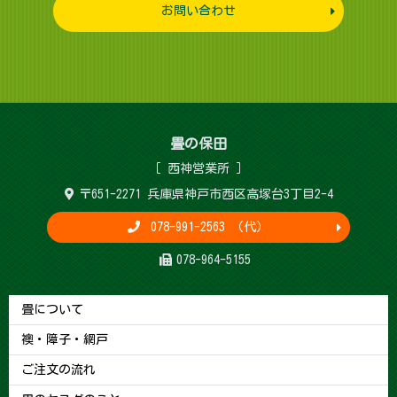
お問い合わせ
畳 の 保 田
［ 西神営 業 所 ］
〒651-2271 兵庫県神戸市西区高塚台3丁目2-4
078-991-2563 （代）
078-964-5155
畳について
襖・障子・網戸
ご注文の流れ