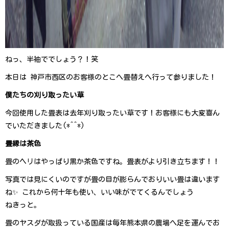
ねっ、半袖ででしょ う ？ ！ 笑
本日は 神戸市西区のお客様のとこへ畳替えへ行って参り ま し た ！
僕たちの刈り取ったい草
今回使用した畳表は去年刈り取ったい草です！お客様にも大変喜ん
でいただきました(* ^ ^ * )
畳縁は茶色
畳のヘリはやっぱり黒か茶色ですね。畳表がより引き立ち ま す ！ ！
写真では見にくいのですが畳の目が膨らんでおりいい畳は違います
ね✨ これから何十年も使い、いい味がでてくるんでしょう
ね き っ と 。
畳のヤスダが取扱っている国産は毎年熊本県の農場へ足を運んでお