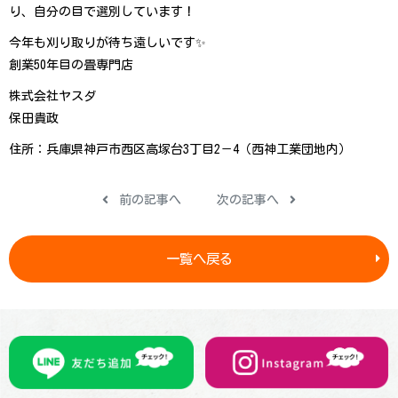
り、自分の目で選別して い ま す ！
今年も刈り取りが待ち遠しいです✨
創業50年目の畳専門店
株式会社ヤスダ
保田貴政
住所：兵庫県神戸市西区高塚台3丁目2－4（西神工業 団 地 内 ）
前の記事へ
次の記事へ
一覧へ戻る