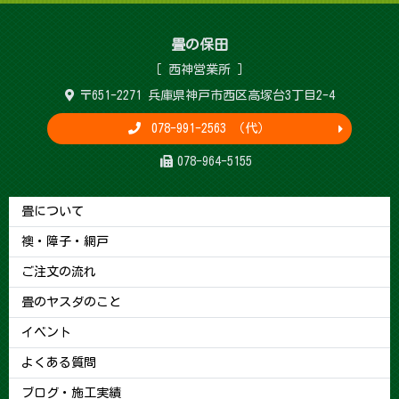
畳 の 保 田
［ 西神営 業 所 ］
〒651-2271 兵庫県神戸市西区高塚台3丁目2-4
078-991-2563 （代）
078-964-5155
畳について
襖・障子・網戸
ご注文の流れ
畳のヤスダのこと
イベント
よくある質問
ブログ・施工実績