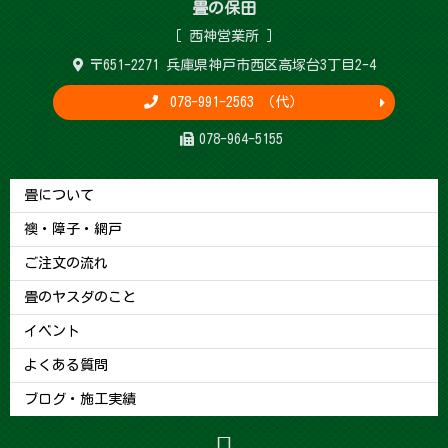
畳 の 保 田
［ 西神営 業 所 ］
〒651-2271 兵庫県神戸市西区高塚台3丁目2-4
078-991-2563 （代）
078-964-5155
畳について
襖・障子・網戸
ご注文の流れ
畳のヤスダのこと
イベント
よくある質問
ブログ・施工実績