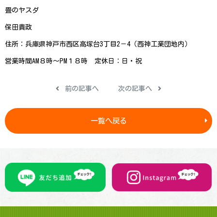
畳 の ヤ ス ダ
保 田 貴 政
住所：兵庫県神戸市西区高塚台3丁目2－4（西神工業 団 地 内 ）
営業時間AM８時～PM１８時 定休日 ： 日 ・ 祝
前の記事へ
次の記事へ
一覧へ戻る