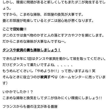
しかし、環境に問題があると新しくしてもまたダニが発生するでし
ょう。
ですから、こまめな掃除、お部屋の換気が大事です。
畳とお部屋が乾燥しているとダニは居心地が悪くなります。
ここで豆知識!!
ダニのエサは食べ物のかすと人の落とすアカやフケを餌にします。
だからこまめな掃除が大事なんですね～。
タンスや家具の裏も掃除しましょう！
できれば半年に1回はタンスや家具を動かして埃を取ってください。
だけどタンスって重たいですよね、、、、、、
もうめんどくさいし「やめようか!!」って思いますよね！笑
そんなときに役立つのが
家具すべり
（ホームセンターに売っていま
す）
いかかでしたか！？
こまめな掃除と換気をしてダニが住みにくい環境にしましょう!!
フランスからも畳の注文が あ る 畳 屋