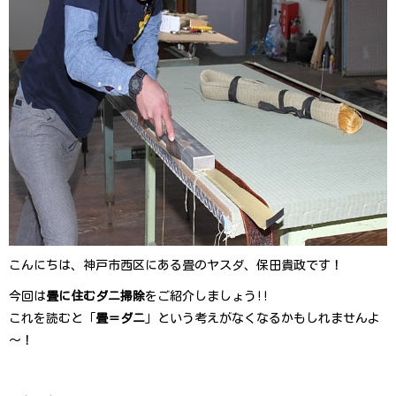
こんにちは、神戸市西区にある畳のヤスダ、保田貴 政 で す ！
今回は
畳に住むダニ掃除
をご紹介しましょう!!
これを読むと「
畳＝ダニ
」という考えがなくなるかもしれませんよ
～！