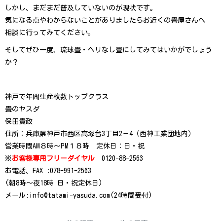
しかし、まだまだ普及していないのが現状です。
気になる点やわからないことがありましたらお近くの畳屋さんへ
相談に行ってみてください。
そしてぜひ一度、琉球畳・ヘリなし畳にしてみてはいかがでしょう
か？
神戸で年間生産枚数トップクラス
畳のヤスダ
保田貴政
住所：兵庫県神戸市西区高塚台3丁目2－4（西神工業団地内）
営業時間AM８時～PM１８時 定休日：日・祝
※
お客様専用フリーダイヤル
0120-88-2563
お電話、FAX :078-991-2563
(朝8時〜夜18時 日・祝定休日)
メール:info@tatami-yasuda.com(24時間受付)