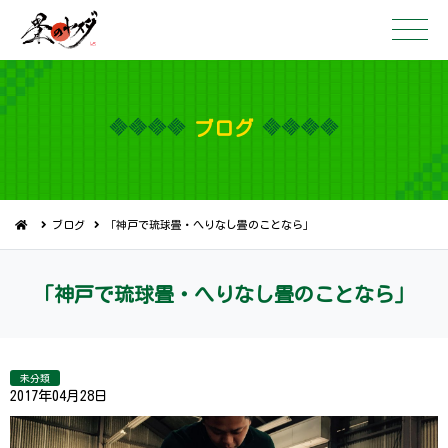
ブ ロ グ
ブログ
「神戸で琉球畳・へりなし畳のことなら」
「神戸で琉球畳・へりなし畳のこ と な ら 」
未分類
2017年04月28日