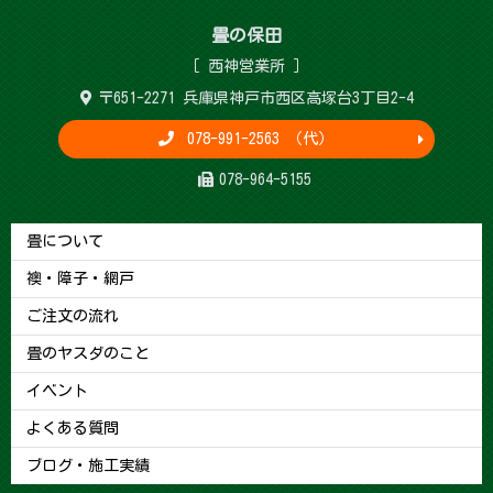
畳 の 保 田
［ 西神営 業 所 ］
〒651-2271 兵庫県神戸市西区高塚台3丁目2-4
078-991-2563 （代）
078-964-5155
畳について
襖・障子・網戸
ご注文の流れ
畳のヤスダのこと
イベント
よくある質問
ブログ・施工実績