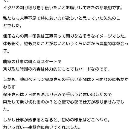
で、
イグサの刈り取りを手伝いたいとお願いしてきたのが最初です。
私たちも人手不足で特に若い力が欲しいと思っていた矢先のこ
と で し た 。
保田さんの第一印象は正直言って頼りなさそうなイメージでした。
体も細く、蛇も見たことがないというくらいだから典型的な都会っ
子。
農家の仕事は朝４時スタートで
刈り取り時期の内容は体力的にもとてもハードなのです。
しかも、他のベテラン畳屋さんの手伝い期間は２日間なのにもかか
わらず
保田さんは７日間も泊まり込みで手伝うと言い出したので
果たして乗り切れるのか？と心配で心配で仕方がありませんでし
た。
しかし仕事が始まるとなると、初めの印象はどこへやら。
力いっぱい一生懸命に働いてくれました。