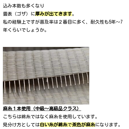
込み本数も多くなり
畳表（ゴザ）に
厚みが出てきます
。
私の経験上ですが普及率は２番目に多く、耐久性も5年〜7
年くらいでしょうか。
麻糸１本使用（中級〜高級品クラス）
こちらは綿糸ではなく麻糸を使用しています。
見分け方としては
白い糸が綿糸
で
茶色が麻糸
になります。