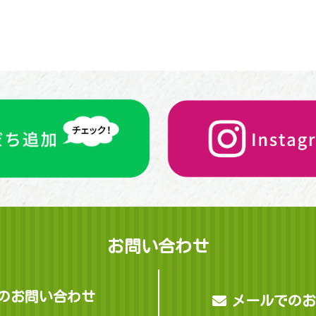
お問 い 合 わ せ
お問 い 合 わ せ
メールでのお