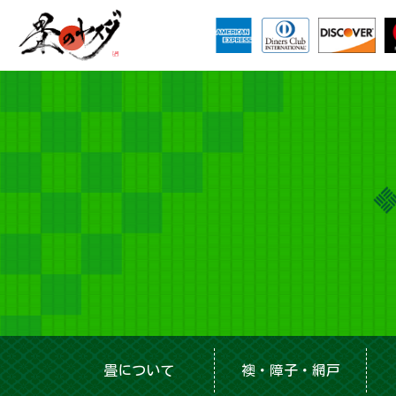
畳について
襖・障子・網戸