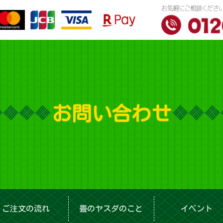
お問 い 合 わ せ
ご注文の流れ
畳のヤスダのこと
イベント