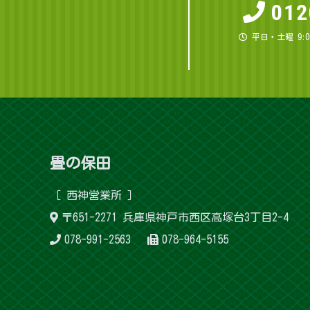
012
平日・土曜 9:
畳 の 保 田
［ 西神営 業 所 ］
〒651-2271 兵庫県神戸市西区高塚台3丁目2-4
078-991-2563
078-964-5155