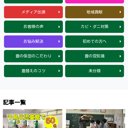
メディア出演
地域貢献
お客様の声
カビ・ダニ対策
お悩み解決
初めての方へ
畳の保田のこだわり
畳の豆知識
畳替えのコツ
未分類
記 事 一 覧