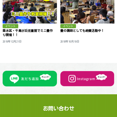
イベント
イベント
垂水区・千鳥が丘児童館でミニ畳作
畳の講師としても絶賛 活 動 中 ！
り 開 催 ！ ！
2019年12月21日
2018年10月19日
お問 い 合 わ せ